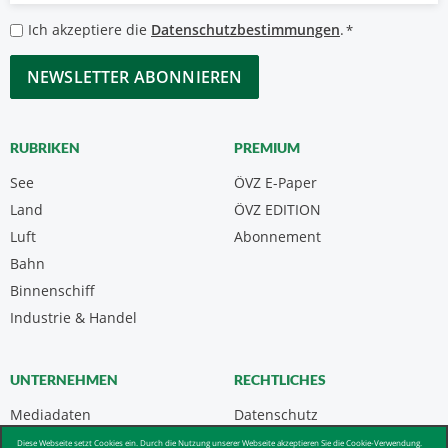
*
Datenschutzbestimmungen
Ich akzeptiere die
Datenschutzbestimmungen
.
*
*
CAPTCHA
RUBRIKEN
PREMIUM
See
ÖVZ E-Paper
Land
ÖVZ EDITION
Luft
Abonnement
Bahn
Binnenschiff
Industrie & Handel
UNTERNEHMEN
RECHTLICHES
Mediadaten
Datenschutz
Kontakt
Impressum
Diese Webseite setzt Cookies ein. Durch die Nutzung unserer Webseite akzeptieren Sie die Cookie-Verwendung.