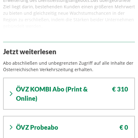
Erweiterung des Dienstleistungsangebots.Das übergeordnete
Ziel liegt darin, bestehenden Kunden einen größeren Mehrwert
zu bieten und gleichzeitig neue Wachstumschancen in der
Region zu erschließen, indem die Stärken beider Unternehmen
gebündelt werden.
Jetzt weiterlesen
Abo abschließen und unbegrenzten Zugriff auf alle Inhalte der
Österreichischen Verkehrszeitung erhalten.
ÖVZ KOMBI Abo (Print &
€ 310
Online)
ÖVZ Probeabo
€ 0