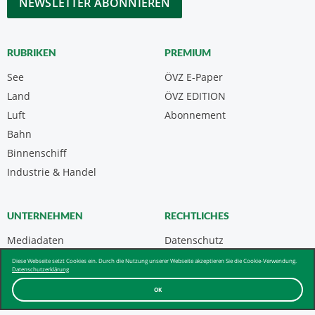
RUBRIKEN
PREMIUM
See
ÖVZ E-Paper
Land
ÖVZ EDITION
Luft
Abonnement
Bahn
Binnenschiff
Industrie & Handel
UNTERNEHMEN
RECHTLICHES
Mediadaten
Datenschutz
Kontakt
Impressum
Diese Webseite setzt Cookies ein. Durch die Nutzung unserer Webseite akzeptieren Sie die Cookie-Verwendung.
Datenschutzerklärung
Über uns & AGB
OK