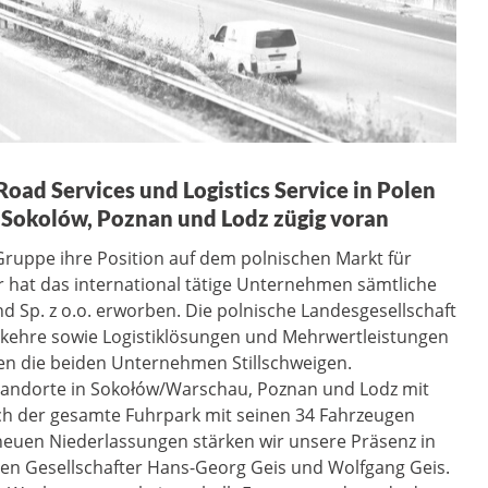
oad Services und Logistics Service in Polen
 Sokolów, Poznan und Lodz zügig voran
-Gruppe ihre Position auf dem polnischen Markt für
er hat das international tätige Unternehmen sämtliche
d Sp. z o.o. erworben. Die polnische Landesgesellschaft
erkehre sowie Logistiklösungen und Mehrwertleistungen
ten die beiden Unternehmen Stillschweigen.
Standorte in Sokołów/Warschau, Poznan und Lodz mit
ch der gesamte Fuhrpark mit seinen 34 Fahrzeugen
 neuen Niederlassungen stärken wir unsere Präsenz in
den Gesellschafter Hans-Georg Geis und Wolfgang Geis.