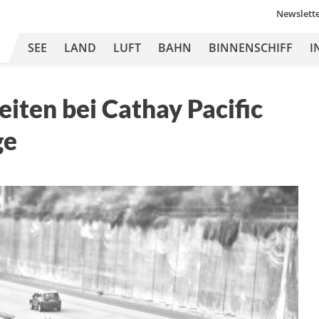
Newslett
SEE
LAND
LUFT
BAHN
BINNENSCHIFF
I
iten bei Cathay Pacific
ge