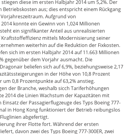
stiegen diese im ersten Halbjahr 2014 um 5,2%. Der
n Betriebskosten aus; dies entspricht einem Rückgang
 Vorjahreszeitraum. Aufgrund von
 2014 konnte ein Gewinn von 1,024 Millionen
eht ein signifikanter Anteil aus unrealisierten
 Kraftstoffeffizienz mittels Modernisierung seiner
ternehmen weiterhin auf die Reduktion der Fixkosten.
en sich im ersten Halbjahr 2014 auf 11.663 Millionen
,4% gegenüber dem Vorjahr ausmacht. Die
Dragonair beliefen sich auf 6,9%, beziehungsweise 2,17
zitätssteigerungen in der Höhe von 10,8 Prozent
r um 0,8 Prozentpunkte auf 63,2% anstieg.
gen der Branche, weshalb sicch Tariferhöhungen
lfte 2014 die Linien Wachstum der Kapazitäten mit
 Einsatz der Passagierflugzeuge des Typs Boeing 777-
al in Hong Kong funktioniert der Betrieb reibungslos
uglinien abgefertigt.
ierung ihrer Flotte fort. Während der ersten
iefert, davon zwei des Typs Boeing 777-300ER, zwei