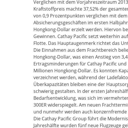
Verglichen mit dem Vorjahreszeitraum 2013 
Kraftstoffpreis machte 37,52% der gesamte
von 0,9 Prozentpunkten verglichen mit dem
Absicherungsgeschäften im ersten Halbjahr
Hongkong-Dollar erzielt werden. Hiervon best
Gewinnen. Cathay Pacific setzt weiterhin auf
Flotte. Das Hauptaugenmerk richtet das Un
Die Einnahmen aus dem Frachtbereich belief
Hongkong-Dollar, was einen Anstieg von 3
Ertragsminderungen für Cathay Pacific und 
Millionen Hongkong-Dollar. Es konnten Kapa
verzeichnet werden, während der Ladefakto
Überkapazitäten bleiben eine der Hauptsor
schwierig gestalten. In der ersten Jahreshä
Bedarfsentwicklung, was sich im vermehrten
300ER widerspiegelt. Am neuen Frachttermin
und nunmehr werden auch konzernfremde Fl
Die Cathay Pacific Group führt die Modernis
Jahreshälfte wurden fünf neue Flugzeuge gel