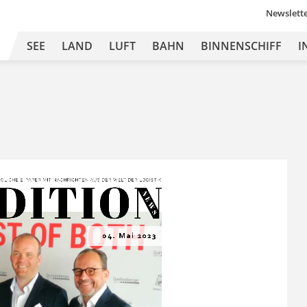
Newslett
SEE
LAND
LUFT
BAHN
BINNENSCHIFF
I
DITION
Ä
GLICHE 
E-
PAPER MIT
 NA
CHRICHTEN 
A US DER 
WEL
T 
DER L
OGISTIK
N E
W S
04. Mai 2023