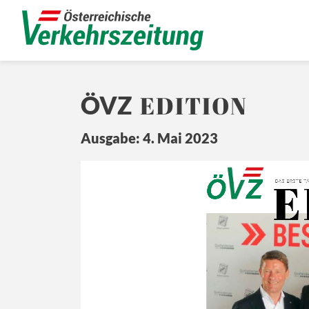
EDITION
ÖVZ
Ausgabe: 4. Mai 2023
E
Ö
Z
DA
S ERSTE 
T