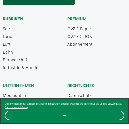
RUBRIKEN
PREMIUM
See
ÖVZ E-Paper
Land
ÖVZ EDITION
Luft
Abonnement
Bahn
Binnenschiff
Industrie & Handel
UNTERNEHMEN
RECHTLICHES
Mediadaten
Datenschutz
Kontakt
Impressum
Diese Webseite setzt Cookies ein. Durch die Nutzung unserer Webseite akzeptieren Sie die Cookie-Verwendung.
Datenschutzerklärung
Über uns & AGB
OK