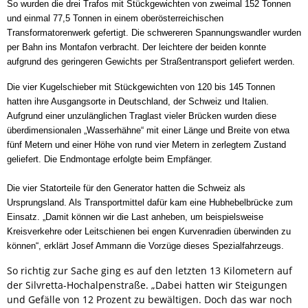
So wurden die drei Trafos mit Stückgewichten von zweimal 152 Tonnen
und einmal 77,5 Tonnen in einem oberösterreichischen
Transformatorenwerk gefertigt. Die schwereren Spannungswandler wurden
per Bahn ins Montafon verbracht. Der leichtere der beiden konnte
aufgrund des geringeren Gewichts per Straßentransport geliefert werden.
Die vier Kugelschieber mit Stückgewichten von 120 bis 145 Tonnen
hatten ihre Ausgangsorte in Deutschland, der Schweiz und Italien.
Aufgrund einer unzulänglichen Traglast vieler Brücken wurden diese
überdimensionalen „Wasserhähne“ mit einer Länge und Breite von etwa
fünf Metern und einer Höhe von rund vier Metern in zerlegtem Zustand
geliefert. Die Endmontage erfolgte beim Empfänger.
Die vier Statorteile für den Generator hatten die Schweiz als
Ursprungsland. Als Transportmittel dafür kam eine Hubhebelbrücke zum
Einsatz. „Damit können wir die Last anheben, um beispielsweise
Kreisverkehre oder Leitschienen bei engen Kurvenradien überwinden zu
können“, erklärt Josef Ammann die Vorzüge dieses Spezialfahrzeugs.
So richtig zur Sache ging es auf den letzten 13 Kilometern auf
der Silvretta-Hochalpenstraße. „Dabei hatten wir Steigungen
und Gefälle von 12 Prozent zu bewältigen. Doch das war noch