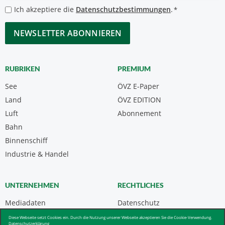
*
Datenschutzbestimmungen
Ich akzeptiere die
Datenschutzbestimmungen
.
*
*
CAPTCHA
RUBRIKEN
PREMIUM
See
ÖVZ E-Paper
Land
ÖVZ EDITION
Luft
Abonnement
Bahn
Binnenschiff
Industrie & Handel
UNTERNEHMEN
RECHTLICHES
Mediadaten
Datenschutz
Kontakt
Impressum
Diese Webseite setzt Cookies ein. Durch die Nutzung unserer Webseite akzeptieren Sie die Cookie-Verwendung.
Datenschutzerklärung