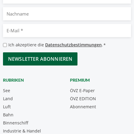
Nachname
E-
Mail
*
Datenschutzbestimmungen
Ich akzeptiere die
Datenschutzbestimmungen
.
*
*
CAPTCHA
RUBRIKEN
PREMIUM
See
ÖVZ E-Paper
Land
ÖVZ EDITION
Luft
Abonnement
Bahn
Binnenschiff
Industrie & Handel