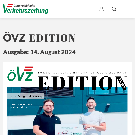
EDITION
ÖVZ
Ausgabe: 14. August 2024
EDITION
Ö
Z
DA
S ERSTE 
TÄ
GLICHE 
E-
PAPER MIT
 NA
CHRICHTEN 
A US DER 
WEL
T 
DER L
OGISTIK
N E
W S
14. August 2024
Tassilo Posch (links) 
und Harald Jony