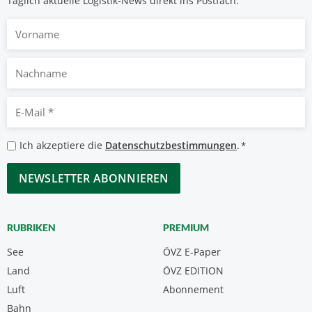
Täglich aktuelle Logistik-News direkt ins Postfach.
Vorname
Nachname
E-
Mail
*
Datenschutzbestimmungen
Ich akzeptiere die
Datenschutzbestimmungen
.
*
*
CAPTCHA
RUBRIKEN
PREMIUM
See
ÖVZ E-Paper
Land
ÖVZ EDITION
Luft
Abonnement
Bahn