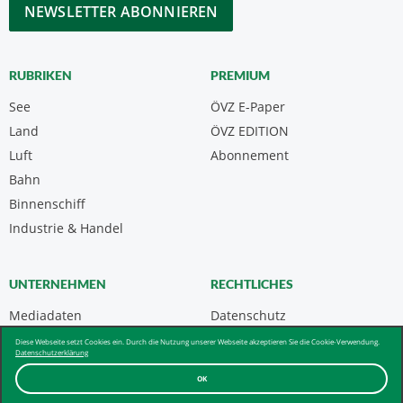
CAPTCHA
RUBRIKEN
PREMIUM
See
ÖVZ E-Paper
Land
ÖVZ EDITION
Luft
Abonnement
Bahn
Binnenschiff
Industrie & Handel
UNTERNEHMEN
RECHTLICHES
Mediadaten
Datenschutz
Kontakt
Impressum
Diese Webseite setzt Cookies ein. Durch die Nutzung unserer Webseite akzeptieren Sie die Cookie-Verwendung.
Datenschutzerklärung
Über uns & AGB
OK