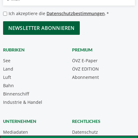
Mail
*
Datenschutzbestimmungen
Ich akzeptiere die
Datenschutzbestimmungen
.
*
*
CAPTCHA
RUBRIKEN
PREMIUM
See
ÖVZ E-Paper
Land
ÖVZ EDITION
Luft
Abonnement
Bahn
Binnenschiff
Industrie & Handel
UNTERNEHMEN
RECHTLICHES
Mediadaten
Datenschutz