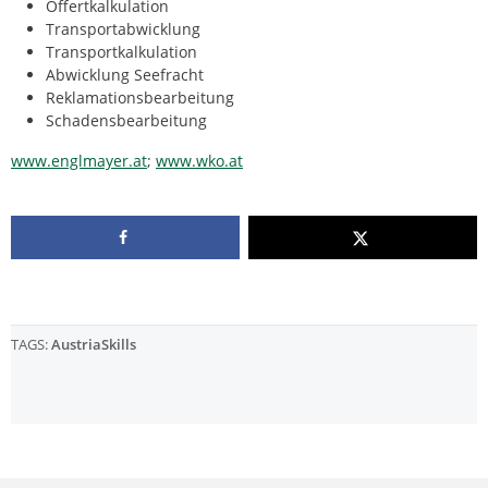
Offertkalkulation
Transportabwicklung
Transportkalkulation
Abwicklung Seefracht
Reklamationsbearbeitung
Schadensbearbeitung
www.englmayer.at
;
www.wko.at
TAGS:
AustriaSkills