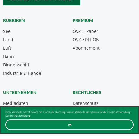
RUBRIKEN
PREMIUM
See
ÖVZ E-Paper
Land
ÖVZ EDITION
Luft
Abonnement
Bahn
Binnenschiff
Industrie & Handel
UNTERNEHMEN
RECHTLICHES
Mediadaten
Datenschutz
Kontakt
Impressum
Diese Webseite setzt Cookies ein. Durch die Nutzung unserer Webseite akzeptieren Sie die Cookie-Verwendung.
Datenschutzerklärung
Über uns & AGB
OK