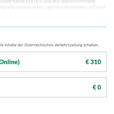
chutzverbände KSV1870 und AKV übereinstimmend
chgradig spezialisierten Logistikunternehmens auf rund
le Inhalte der Österreichischen Verkehrszeitung erhalten.
Online)
€ 310
€ 0