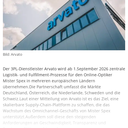
Bild: Arvato
Der 3PL-Dienstleister Arvato wird ab 1.September 2026 zentrale
Logistik- und Fulfillment-Prozesse für den Online-Optiker
Mister Spex in mehreren europäischen Ländern
übernehmen.Die Partnerschaft umfasst die Märkte
Deutschland, Österreich, die Niederlande, Schweden und die
Schweiz.Laut einer Mitteilung von Arvato ist es das Ziel, eine
skalierbare Supply-Chain-Plattform zu schaffen, die das
Wachstum des Omnichannel-Geschäfts von Mister Spex
unterstützt.Außerdem soll diese den steigenden
Anforderungen an Geschwindigkeit, Transparenz und