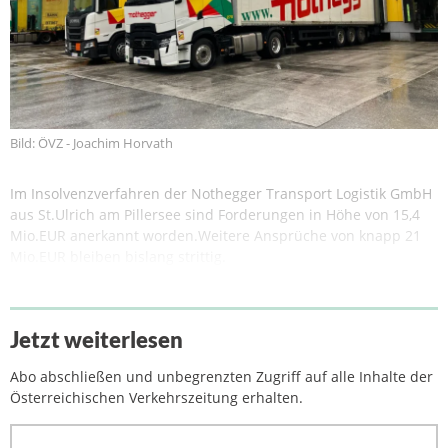
Bild: ÖVZ - Joachim Horvath
Im Insolvenzverfahren der Nothegger Transport Logistik GmbH
aus St.Ulrich am Pillersee sind Forderungen in Höhe von 15,4
Mio.EUR anerkannt worden.Weitere Ansprüche von knapp 21
Mio.EUR bleiben bislang strittig.
Jetzt weiterlesen
Abo abschließen und unbegrenzten Zugriff auf alle Inhalte der
Österreichischen Verkehrszeitung erhalten.