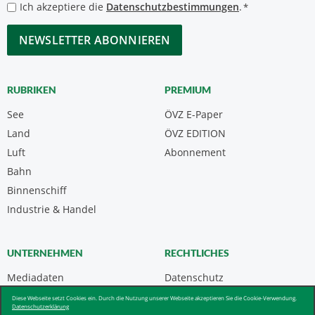
*
Datenschutzbestimmungen
Ich akzeptiere die
Datenschutzbestimmungen
.
*
*
CAPTCHA
RUBRIKEN
PREMIUM
See
ÖVZ E-Paper
Land
ÖVZ EDITION
Luft
Abonnement
Bahn
Binnenschiff
Industrie & Handel
UNTERNEHMEN
RECHTLICHES
Mediadaten
Datenschutz
Kontakt
Impressum
Diese Webseite setzt Cookies ein. Durch die Nutzung unserer Webseite akzeptieren Sie die Cookie-Verwendung.
Datenschutzerklärung