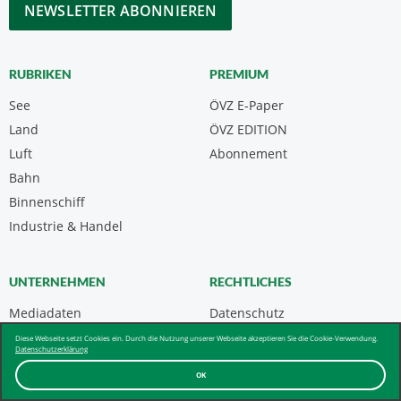
CAPTCHA
RUBRIKEN
PREMIUM
See
ÖVZ E-Paper
Land
ÖVZ EDITION
Luft
Abonnement
Bahn
Binnenschiff
Industrie & Handel
UNTERNEHMEN
RECHTLICHES
Mediadaten
Datenschutz
Kontakt
Impressum
Diese Webseite setzt Cookies ein. Durch die Nutzung unserer Webseite akzeptieren Sie die Cookie-Verwendung.
Datenschutzerklärung
Über uns & AGB
OK