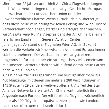
„Bereits vor 22 Jahren unterhielt Air China Flugverbindungen
nach Wien. Heute bringen uns die lange Geschichte Europas,
das Wachstum der Europäischen Union und der
unwiderstehliche Charme Wiens zurück. Ich bin überzeugt,
dass diese neue Verbindung zwischen Peking und Wien unsere
Partnerschaft noch enger, stärker und erfolgreicher machen
wird”, sagte Feng Run´e Vizepräsident der Air China, bei einem
feierlichen Empfang im General Aviation Center.
Julian Jäger, Vorstand der Flughafen Wien AG. „In Zukunft
werden die Verkehrsströme zwischen Asien und Europa immer
stärker zunehmen. Der Ausbau unseres Langstrecken-
Angebots ist für uns daher ein strategisches Ziel. Gemeinsam
mit unseren Partnern arbeiten wir laufend daran, neue Carrier
nach Wien zu holen.“
Air China wurde 1988 gegründet und verfügt über mehr als
460 Flugzeuge, mit denen sie mehr als 280 Verbindungen in
145 Städte in 29 Ländern weltweit offeriert. Als Teil des Star
Alliance-Netzwerks erweitert Air China kontinuierlich ihre
Angebote nach Europa. Derzeit führt die Fluglinie wöchentlich
mehr als 100 Flüge in europäische Metropolen wie London,
Paris, Frankfurt, Rom und Madrid durch.