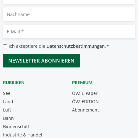
Nachname
E-
Mail
*
Datenschutzbestimmungen
Ich akzeptiere die
Datenschutzbestimmungen
.
*
*
CAPTCHA
RUBRIKEN
PREMIUM
See
ÖVZ E-Paper
Land
ÖVZ EDITION
Luft
Abonnement
Bahn
Binnenschiff
Industrie & Handel