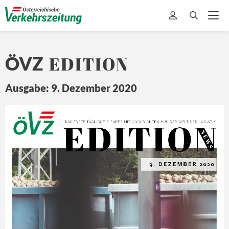
EDITION
ÖVZ
Ausgabe: 9. Dezember 2020
EDITION
Ö
Z
DA
S ERSTE 
TÄ
GLICHE 
E-
PAPER MIT
 NA
CHRICHTEN 
A US DER 
WEL
T 
DER L
OGISTIK
N E
W S
9. 
DEZEMBER
 2020