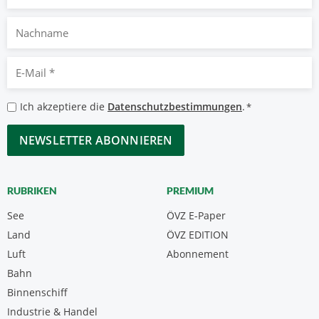
Nachname
E-
Mail
*
Datenschutzbestimmungen
Ich akzeptiere die
Datenschutzbestimmungen
.
*
*
CAPTCHA
RUBRIKEN
PREMIUM
See
ÖVZ E-Paper
Land
ÖVZ EDITION
Luft
Abonnement
Bahn
Binnenschiff
Industrie & Handel