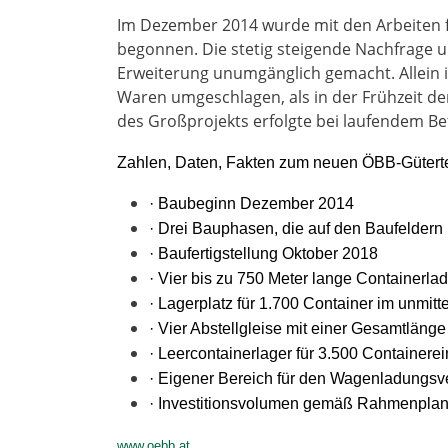
Im Dezember 2014 wurde mit den Arbeiten 
begonnen. Die stetig steigende Nachfrage 
Erweiterung unumgänglich gemacht. Allein 
Waren umgeschlagen, als in der Frühzeit der
des Großprojekts erfolgte bei laufendem Be
Zahlen, Daten, Fakten zum neuen ÖBB-Güterte
· Baubeginn Dezember 2014
· Drei Bauphasen, die auf den Baufeldern
· Baufertigstellung Oktober 2018
· Vier bis zu 750 Meter lange Containerla
· Lagerplatz für 1.700 Container im unmit
· Vier Abstellgleise mit einer Gesamtläng
· Leercontainerlager für 3.500 Containere
· Eigener Bereich für den Wagenladungsv
· Investitionsvolumen gemäß Rahmenplan
www.oebb.at