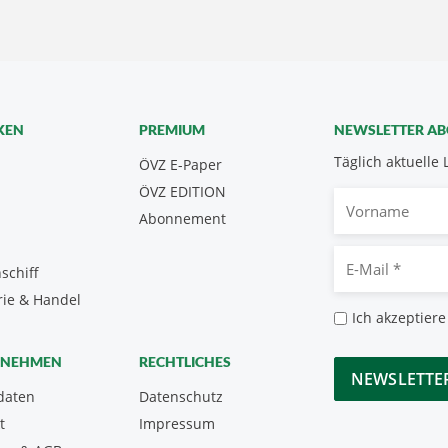
KEN
PREMIUM
NEWSLETTER A
Täglich aktuelle 
ÖVZ E-Paper
ÖVZ EDITION
Vorname
Abonnement
E-
schiff
Mail
rie & Handel
*
Datenschutz
Ich akzeptiere
*
CAPTCHA
RNEHMEN
RECHTLICHES
daten
Datenschutz
t
Impressum