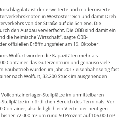
 Umschlagplatz ist der erweiterte und modernisierte
üterverkehrsknoten in Westösterreich und damit Dreh-
erverkehrs von der Straße auf die Schiene. Die
durch den Ausbau vervierfacht. Die ÖBB sind damit ein
nd die heimische Wirtschaft“, sagte ÖBB-
r offiziellen Eröffnungsfeier am 19. Oktober.
ums Wolfurt wurden die Kapazitäten mehr als
u 800 Container das Güterzentrum und genauso viele
 Baubetrieb wurden im Jahr 2017 eisenbahnseitig fast
tainer nach Wolfurt, 32.200 Stück im ausgehenden
Vollcontainerlager-Stellplätze im unmittelbaren
Stellplätze im nördlichen Bereich des Terminals. Vor
Container, also lediglich ein Viertel der heutigen
n bisher 72.000 m² um rund 50 Prozent auf 106.000 m²