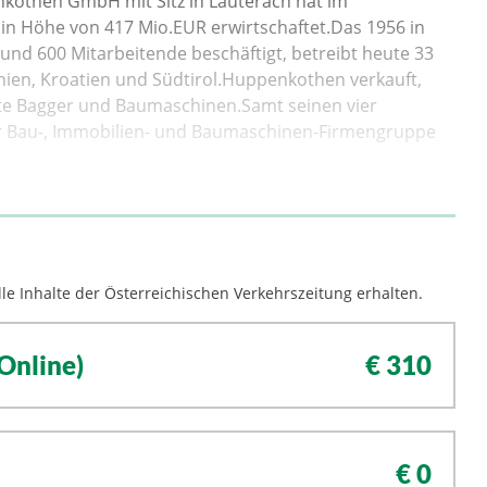
nkothen GmbH mit Sitz in Lauterach hat im
in Höhe von 417 Mio.EUR erwirtschaftet.Das 1956 in
nd 600 Mitarbeitende beschäftigt, betreibt heute 33
enien, Kroatien und Südtirol.Huppenkothen verkauft,
kte Bagger und Baumaschinen.Samt seinen vier
ur Bau-, Immobilien- und Baumaschinen-Firmengruppe
le Inhalte der Österreichischen Verkehrszeitung erhalten.
Online)
€ 310
€ 0