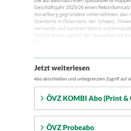
Die auf Baumaschinen spezialisierte Huppe
Geschäftsjahr 2025/26 einen Rekordumsatz 
Vorarlberg gegründete Unternehmen, das ru
Standorte in Österreich, der Schweiz, Slow
vermietet und serviciert kleine und kompa
Tochterfirmen gehört der Spezialbetrieb z
i+R.
Jetzt weiterlesen
Abo abschließen und unbegrenzten Zugriff auf al
ÖVZ KOMBI Abo (Print & 
ÖVZ Probeabo