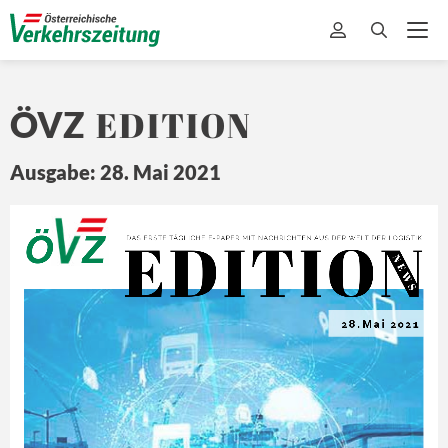
EDITION
ÖVZ
Ausgabe: 28. Mai 2021
EDITION
Ö
Z
DA
S ERSTE 
TÄ
GLICHE 
E-
PAPER MIT
 NA
CHRICHTEN 
A US DER 
WEL
T 
DER L
OGISTIK
N E
W S
28.Mai 2021