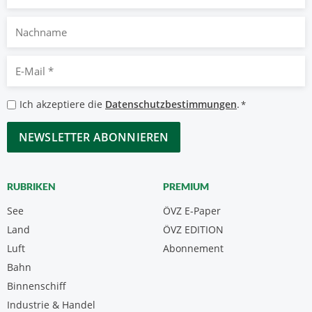
Nachname
E-
Mail
*
Datenschutzbestimmungen
Ich akzeptiere die
Datenschutzbestimmungen
.
*
*
CAPTCHA
RUBRIKEN
PREMIUM
See
ÖVZ E-Paper
Land
ÖVZ EDITION
Luft
Abonnement
Bahn
Binnenschiff
Industrie & Handel