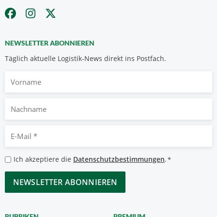
NEWSLETTER ABONNIEREN
Täglich aktuelle Logistik-News direkt ins Postfach.
Vorname
Nachname
E-
Mail
*
Datenschutzbestimmungen
Ich akzeptiere die
Datenschutzbestimmungen
.
*
*
CAPTCHA
RUBRIKEN
PREMIUM