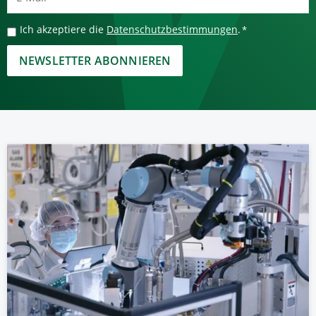
Mail
*
Datenschutzbestimmungen
Ich akzeptiere die
Datenschutzbestimmungen
.
*
*
CAPTCHA